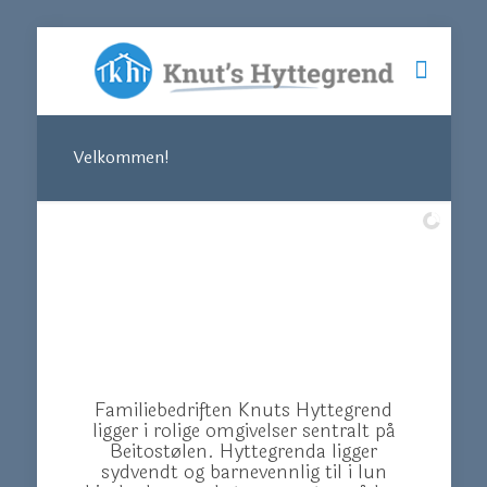
Velkommen!
Vil du ha Nord Europas største fjellparti - Jotunheimen
som dekorativ bakgrunn for din ferie, er ferieadressen...
Familiebedriften Knuts Hyttegrend
ligger i rolige omgivelser sentralt på
Beitostølen. Hyttegrenda ligger
sydvendt og barnevennlig til i lun