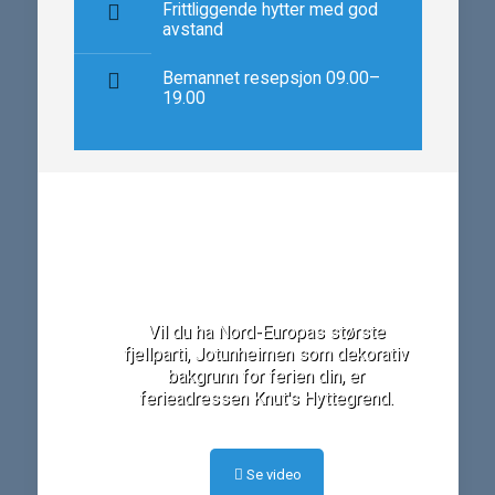
Frittliggende hytter med god
avstand
Bemannet resepsjon 09.00–
19.00
Start turen fra en god natt
på Knuts Hyttegrend
Vil du ha Nord-Europas største
fjellparti, Jotunheimen som dekorativ
bakgrunn for ferien din, er
ferieadressen Knut's Hyttegrend.
Se video